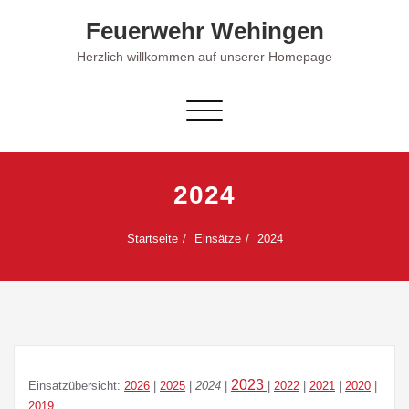
Skip
Feuerwehr Wehingen
to
content
Herzlich willkommen auf unserer Homepage
Schalte
Navigation
2024
Startseite
Einsätze
2024
2023
Einsatzübersicht:
2026
|
2025
|
2024
|
|
2022
|
2021
|
2020
|
2019