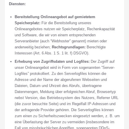
Diensten:
Bereitstellung Onlineangebot auf gemietetem
Speicherplatz:
Für die Bereitstellung unseres
Onlineangebotes nutzen wir Speicherplatz, Rechenkapazität
und Software, die wir von einem entsprechenden
Serveranbieter (auch “Webhoster” genannt) mieten oder
anderweitig beziehen;
Rechtsgrundlagen:
Berechtigte
Interessen (Art. 6 Abs. 1 S. 1 lit. f) DSGVO).
Erhebung von Zugriffsdaten und Logfiles:
Der Zugriff auf
unser Onlineangebot wird in Form von sogenannten “Server-
Logfiles” protokolliert. Zu den Serverlogfiles können die
Adresse und der Name der abgerufenen Webseiten und
Dateien, Datum und Uhrzeit des Abrufs, übertragene
Datenmengen, Meldung über erfolgreichen Abruf, Browsertyp
nebst Version, das Betriebssystem des Nutzers, Referrer URL
(die zuvor besuchte Seite) und im Regelfall IP-Adressen und
der anfragende Provider gehören. Die Serverlogfiles können
zum einen zu Sicherheitszwecken eingesetzt werden, z. B. um
eine Überlastung der Server zu vermeiden (insbesondere im
Fall von missbräuchlichen Angriffen, sogenannten DDoS-