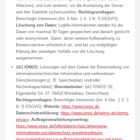
Attacken), und zum anderen, um die Auslastung der Server
und ihre Stabilität sicherzustellen;
Rechtsgrundlagen:
Berechtigte Interessen (Art. 6 Abs. 1 S. 1 lit. f) DSGVO).
Löschung von Daten:
Logfile-Informationen werden für die
Dauer von maximal 30 Tagen gespeichert und danach gelöscht
oder anonymisiert. Daten, deren weitere Aufbewahrung zu
Beweiszwecken erforderlich ist, sind bis zur endgültigen
Klärung des jeweiligen Vorfalls von der Löschung
ausgenommen.
1&1 IONOS:
Leistungen auf dem Gebiet der Bereitstellung von
informationstechnischer Infrastruktur und verbundenen
Dienstleistungen (z. B. Speicherplatz und/oder
Rechenkapazitäten);
Dienstanbieter:
1&1 IONOS SE,
Elgendorfer Str. 57, 56410 Montabaur, Deutschland;
Rechtsgrundlagen:
Berechtigte Interessen (Art. 6 Abs. 1 S. 1
lit. f) DSGVO);
Website:
https://www.ionos.de
;
Datenschutzerklärung:
https://www.ionos.de/terms-gtc/terms-
privacy
.
Auftragsverarbeitungsvertrag:
https://www.ionos.de/hilfe/datenschutz/allgemeine-
informationen-zur-datenschutz-grundverordnung-
dsgvo/vereinbarung-zur-auftragsverarbeitung-avv-mit-ionos-