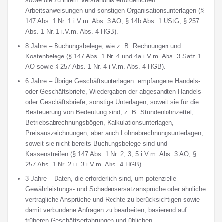
sowie die zu ihrem Verständnis erforderlichen
Arbeitsanweisungen und sonstigen Organisationsunterlagen (§
147 Abs. 1 Nr. 1 i.V.m. Abs. 3 AO, § 14b Abs. 1 UStG, § 257
Abs. 1 Nr. 1 i.V.m. Abs. 4 HGB).
8 Jahre – Buchungsbelege, wie z. B. Rechnungen und
Kostenbelege (§ 147 Abs. 1 Nr. 4 und 4a i.V.m. Abs. 3 Satz 1
AO sowie § 257 Abs. 1 Nr. 4 i.V.m. Abs. 4 HGB).
6 Jahre – Übrige Geschäftsunterlagen: empfangene Handels-
oder Geschäftsbriefe, Wiedergaben der abgesandten Handels-
oder Geschäftsbriefe, sonstige Unterlagen, soweit sie für die
Besteuerung von Bedeutung sind, z. B. Stundenlohnzettel,
Betriebsabrechnungsbögen, Kalkulationsunterlagen,
Preisauszeichnungen, aber auch Lohnabrechnungsunterlagen,
soweit sie nicht bereits Buchungsbelege sind und
Kassenstreifen (§ 147 Abs. 1 Nr. 2, 3, 5 i.V.m. Abs. 3 AO, §
257 Abs. 1 Nr. 2 u. 3 i.V.m. Abs. 4 HGB).
3 Jahre – Daten, die erforderlich sind, um potenzielle
Gewährleistungs- und Schadensersatzansprüche oder ähnliche
vertragliche Ansprüche und Rechte zu berücksichtigen sowie
damit verbundene Anfragen zu bearbeiten, basierend auf
früheren Geschäftserfahrungen und üblichen