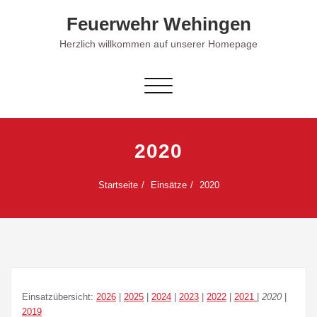
Skip
Feuerwehr Wehingen
to
content
Herzlich willkommen auf unserer Homepage
Schalte Navigation
2020
Startseite
Einsätze
2020
Einsatzübersicht:
2026
|
2025
|
2024
|
2023
|
2022
|
2021
|
2020
|
2019