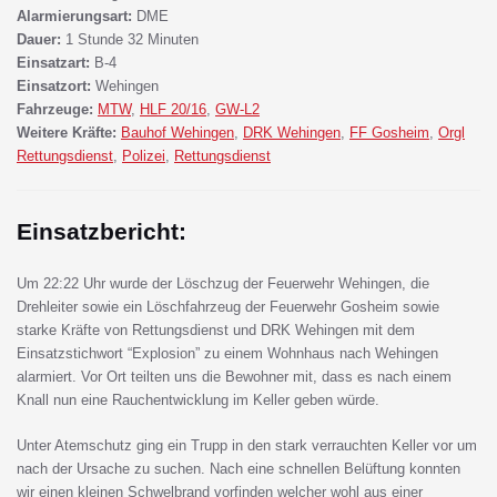
Alarmierungsart:
DME
Dauer:
1 Stunde 32 Minuten
Einsatzart:
B-4
Einsatzort:
Wehingen
Fahrzeuge:
MTW
,
HLF 20/16
,
GW-L2
Weitere Kräfte:
Bauhof Wehingen
,
DRK Wehingen
,
FF Gosheim
,
Orgl
Rettungsdienst
,
Polizei
,
Rettungsdienst
Einsatzbericht:
Um 22:22 Uhr wurde der Löschzug der Feuerwehr Wehingen, die
Drehleiter sowie ein Löschfahrzeug der Feuerwehr Gosheim sowie
starke Kräfte von Rettungsdienst und DRK Wehingen mit dem
Einsatzstichwort “Explosion” zu einem Wohnhaus nach Wehingen
alarmiert. Vor Ort teilten uns die Bewohner mit, dass es nach einem
Knall nun eine Rauchentwicklung im Keller geben würde.
Unter Atemschutz ging ein Trupp in den stark verrauchten Keller vor um
nach der Ursache zu suchen. Nach eine schnellen Belüftung konnten
wir einen kleinen Schwelbrand vorfinden welcher wohl aus einer