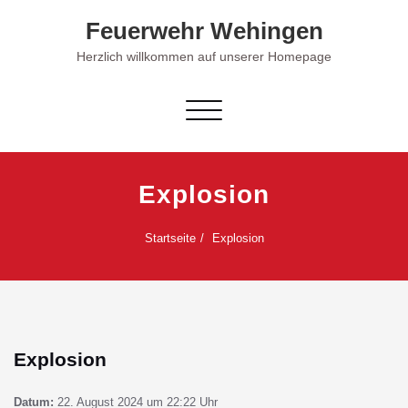
Skip
Feuerwehr Wehingen
to
content
Herzlich willkommen auf unserer Homepage
Schalte Navigation
Explosion
Startseite
Explosion
Explosion
Datum:
22. August 2024 um 22:22 Uhr