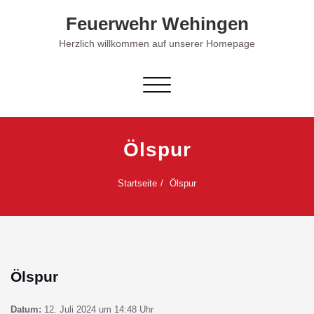
Skip
Feuerwehr Wehingen
to
content
Herzlich willkommen auf unserer Homepage
Schalte Navigation
Ölspur
Startseite
Ölspur
Ölspur
Datum:
12. Juli 2024 um 14:48 Uhr