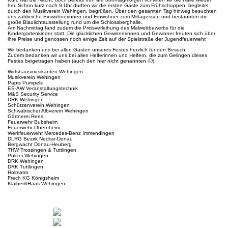
her. Schon kurz nach 9 Uhr durften wir die ersten Gäste zum Frühschoppen, begleitet
durch den Musikverein Wehingen, begrüßen. Über den gesamten Tag hinweg besuchten
uns zahlreiche Einwohnerinnen und Einwohner zum Mittagessen und bestaunten die
große Blaulichtausstellung rund um die Schlossberghalle.
Am Nachmittag fand zudem die Preisverleihung des Malwettbewerbs für die
Kindergartenkinder statt. Die glücklichen Gewinnerinnen und Gewinner freuten sich über
ihre Preise und genossen noch einige Zeit auf der Spielstraße der Jugendfeuerwehr.
Wir bedanken uns bei allen Gästen unseres Festes herzlich für den Besuch.
Zudem bedanken wir uns bei allen Helferinnen und Helfern, die zum Gelingen dieses
Festes beigetragen haben (auch den hier nicht genannten 🙂).
Wirtshausmusikanten Wehingen
Musikverein Wehingen
Papis Pumpels
ES-AW Veranstaltungstechnik
M&S Security Service
DRK Wehingen
Schützenverein Wehingen
Schwäbischer Albverein Wehingen
Gärtnerei Rees
Feuerwehr Bubsheim
Feuerwehr Obernheim
Werkfeuerwehr Mercedes-Benz Immendingen
DLRG Bezirk Neckar-Donau
Bergwacht Donau-Heuberg
THW Trossingen & Tuttlingen
Polizei Wehingen
DRK Wehingen
DRK Tuttlingen
Holmatro
Frech KG Königsheim
Klaiber&Haas Wehingen