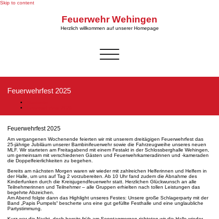
Skip to content
Feuerwehr Wehingen
Herzlich willkommen auf unserer Homepage
Schalte Navigation
Feuerwehrfest 2025
Startseite
Feuerwehrfest 2025
Feuerwehrfest 2025
Am vergangenen Wochenende feierten wir mit unserem dreitägigen Feuerwehrfest das
25-jährige Jubiläum unserer Bambinifeuerwehr sowie die Fahrzeugweihe unseres neuen
MLF. Wir starteten am Freitagabend mit einem Festakt in der Schlossberghalle Wehingen,
um gemeinsam mit verschiedenen Gästen und Feuerwehrkameradinnen und -kameraden
die Doppelfeierlichkeiten zu begehen.
Bereits am nächsten Morgen waren wir wieder mit zahlreichen Helferinnen und Helfern in
der Halle, um uns auf Tag 2 vorzubereiten. Ab 10 Uhr fand zudem die Abnahme des
Kinderfunken durch die Kreisjugendfeuerwehr statt. Herzlichen Glückwunsch an alle
Teilnehmerinnen und Teilnehmer – alle Gruppen erhielten nach tollen Leistungen das
begehrte Abzeichen.
Am Abend folgte dann das Highlight unseres Festes: Unsere große Schlagerparty mit der
Band „Papis Pumpels“ bescherte uns eine gut gefüllte Festhalle und eine unglaubliche
Partystimmung.
Kurz war die Nacht, doch bereits früh am Sonntagmorgen richteten wir die Halle wieder