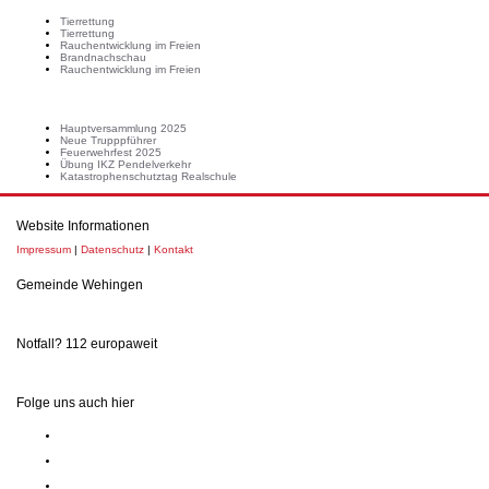
Tierrettung
Tierrettung
Rauchentwicklung im Freien
Brandnachschau
Rauchentwicklung im Freien
Neuste Beiträge
Hauptversammlung 2025
Neue Trupppführer
Feuerwehrfest 2025
Übung IKZ Pendelverkehr
Katastrophenschutztag Realschule
Website Informationen
Impressum
|
Datenschutz
|
Kontakt
Gemeinde Wehingen
Notfall? 112 europaweit
Folge uns auch hier