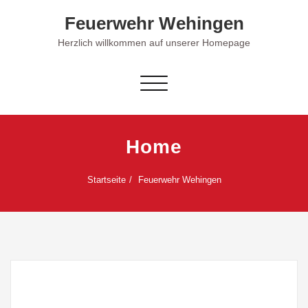
Skip
Feuerwehr Wehingen
to
content
Herzlich willkommen auf unserer Homepage
Schalte Navigation
Home
Startseite
Feuerwehr Wehingen