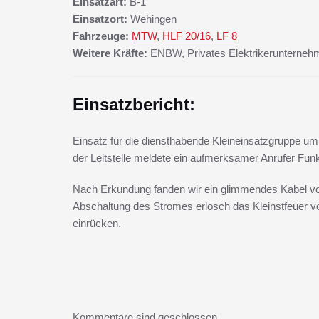
Einsatzart:
B-1
Einsatzort:
Wehingen
Fahrzeuge:
MTW
,
HLF 20/16
,
LF 8
Weitere Kräfte:
ENBW, Privates Elektrikerunterneh
Einsatzbericht:
Einsatz für die diensthabende Kleineinsatzgruppe u
der Leitstelle meldete ein aufmerksamer Anrufer F
Nach Erkundung fanden wir ein glimmendes Kabel vo
Abschaltung des Stromes erlosch das Kleinstfeuer vo
einrücken.
Kommentare sind geschlossen.