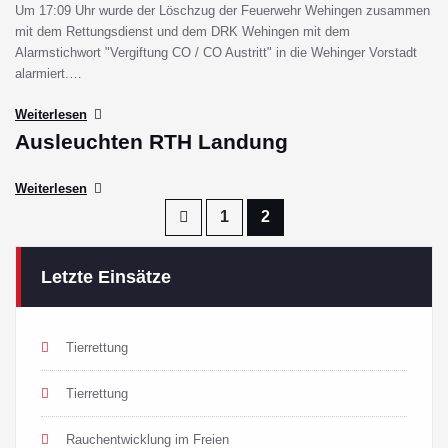
Um 17:09 Uhr wurde der Löschzug der Feuerwehr Wehingen zusammen
mit dem Rettungsdienst und dem DRK Wehingen mit dem
Alarmstichwort "Vergiftung CO / CO Austritt" in die Wehinger Vorstadt
alarmiert.…
Weiterlesen
Ausleuchten RTH Landung
Weiterlesen
Seitennummerierung
1
2
der
Letzte Einsätze
Beiträge
Tierrettung
Tierrettung
Rauchentwicklung im Freien