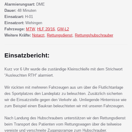
Alarmierungsart:
DME
Dauer:
48 Minuten
Einsatzart:
H-01
Einsatzort:
Wehingen
Fahrzeuge:
MTW
,
HLF 20/16
,
GW-L2
Weitere Kräfte:
Notarzt
,
Rettungsdienst
,
Rettungshubschrauber
Einsatzbericht:
Kurz vor 6 Uhr wurde die zuständige Kleinschleife mit dem Strichwort
“Ausleuchten RTH” alarmiert.
Wir rückten mit mehreren Fahrzeugen aus um über die Flutlichtanlage
des Sportplatzes den Landeplatz zu beleuchten. Zusätzlich sicherten
wir die Einsatzstelle gegen den Verkehr ab. Umliegende Hinternisse wie
zum Beispiel einen Baukran beleuchteten wir mit unseren Fahrzeugen.
Nach Landung des Hubschraubers unterstützen wir den Rettungsdienst
beim Transport des Patienten vom Rettungswagen über die teilweise
vereiste und verschneite Zugangsrampe zum Hubschrauber.