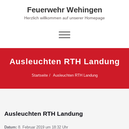
Skip
Feuerwehr Wehingen
to
content
Herzlich willkommen auf unserer Homepage
Schalte Navigation
Ausleuchten RTH Landung
Startseite
Ausleuchten RTH Landung
Ausleuchten RTH Landung
Datum:
8. Februar 2019 um 18:32 Uhr