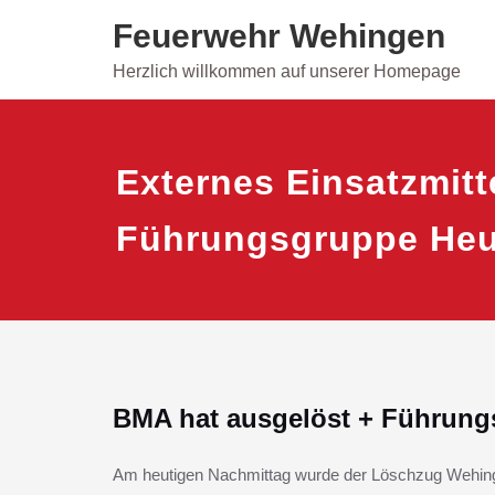
Skip
Feuerwehr Wehingen
to
content
Herzlich willkommen auf unserer Homepage
Externes Einsatzmitt
Führungsgruppe He
BMA hat ausgelöst + Führun
Am heutigen Nachmittag wurde der Löschzug Wehin