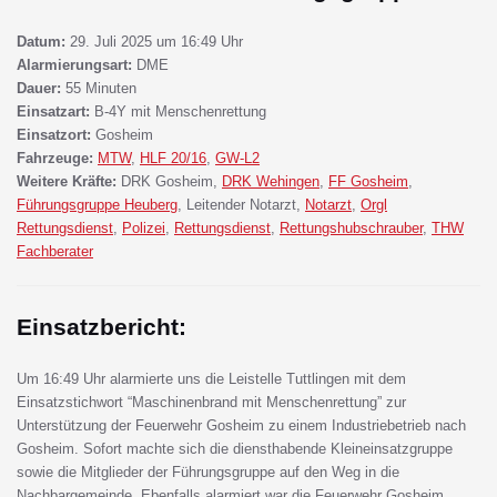
Datum:
29. Juli 2025 um 16:49 Uhr
Alarmierungsart:
DME
Dauer:
55 Minuten
Einsatzart:
B-4Y mit Menschenrettung
Einsatzort:
Gosheim
Fahrzeuge:
MTW
,
HLF 20/16
,
GW-L2
Weitere Kräfte:
DRK Gosheim,
DRK Wehingen
,
FF Gosheim
,
Führungsgruppe Heuberg
, Leitender Notarzt,
Notarzt
,
Orgl
Rettungsdienst
,
Polizei
,
Rettungsdienst
,
Rettungshubschrauber
,
THW
Fachberater
Einsatzbericht:
Um 16:49 Uhr alarmierte uns die Leistelle Tuttlingen mit dem
Einsatzstichwort “Maschinenbrand mit Menschenrettung” zur
Unterstützung der Feuerwehr Gosheim zu einem Industriebetrieb nach
Gosheim. Sofort machte sich die diensthabende Kleineinsatzgruppe
sowie die Mitglieder der Führungsgruppe auf den Weg in die
Nachbargemeinde. Ebenfalls alarmiert war die Feuerwehr Gosheim,