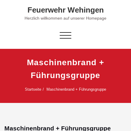
Skip
Feuerwehr Wehingen
to
content
Herzlich willkommen auf unserer Homepage
Schalte Navigation
Maschinenbrand +
Führungsgruppe
Startseite
Maschinenbrand + Führungsgruppe
Maschinenbrand + Führungsgruppe