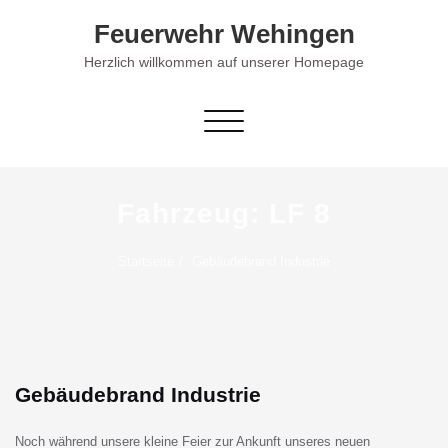
Skip
Feuerwehr Wehingen
to
content
Herzlich willkommen auf unserer Homepage
Schalte Navigation
Fahrzeug:
LF 8
Startseite
Gebäudebrand Industrie
Gebäudebrand Industrie
Noch während unsere kleine Feier zur Ankunft unseres neuen