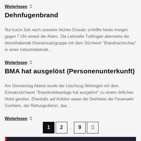
Weiterlesen
Dehnfugenbrand
Nur kurze Zeit nach unserem letzten Einsatz schrillte heute morgen
gegen 7 Uhr erneut der Alarm. Die Leitstelle Tuttlingen alarmierte die
diensthabende Kleineinsatzgruppe mit dem Stichwort "Brandnachschau"
in einen Industriebetrieb…
Weiterlesen
BMA hat ausgelöst (Personenunterkunft)
Am Donnerstag Abend wurde der Löschzug Wehingen mit dem
Einsatzstichwort "Brandmeldeanlage hat ausgelöst" zu einem örtlichen
Hotel gerufen. Ebenfalls auf Anfahrt waren die Drehleiter der Feuerwehr
Gosheim, der Rettungsdienst, das…
Weiterlesen
Seitennummerierung
1
2
9
…