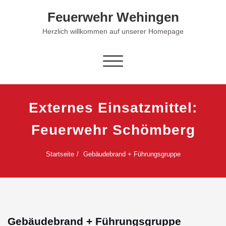
Skip
Feuerwehr Wehingen
to
content
Herzlich willkommen auf unserer Homepage
Schalte Navigation
Externes Einsatzmittel:
Feuerwehr Schömberg
Startseite
Gebäudebrand + Führungsgruppe
Gebäudebrand + Führungsgruppe