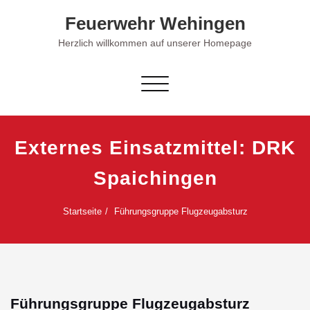
Skip
Feuerwehr Wehingen
to
content
Herzlich willkommen auf unserer Homepage
Schalte Navigation
Externes Einsatzmittel:
DRK
Spaichingen
Startseite
Führungsgruppe Flugzeugabsturz
Führungsgruppe Flugzeugabsturz