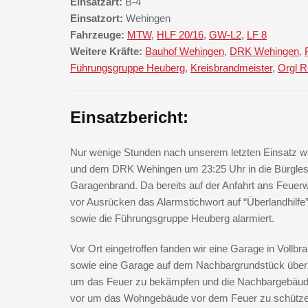
Einsatzart:
B-4
Einsatzort:
Wehingen
Fahrzeuge:
MTW
,
HLF 20/16
,
GW-L2
,
LF 8
Weitere Kräfte:
Bauhof Wehingen
,
DRK Wehingen
,
Führungsgruppe Heuberg
,
Kreisbrandmeister
,
Orgl R
Einsatzbericht:
Nur wenige Stunden nach unserem letzten Einsatz 
und dem DRK Wehingen um 23:25 Uhr in die Bürglest
Garagenbrand. Da bereits auf der Anfahrt ans Feuer
vor Ausrücken das Alarmstichwort auf “Überlandhilf
sowie die Führungsgruppe Heuberg alarmiert.
Vor Ort eingetroffen fanden wir eine Garage in Vollb
sowie eine Garage auf dem Nachbargrundstück überzu
um das Feuer zu bekämpfen und die Nachbargebäude
vor um das Wohngebäude vor dem Feuer zu schützen.