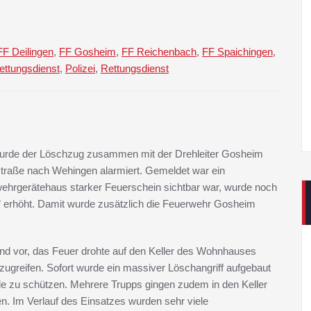
FF Deilingen
,
FF Gosheim
,
FF Reichenbach
,
FF Spaichingen
,
ettungsdienst
,
Polizei
,
Rettungsdienst
wurde der Löschzug zusammen mit der Drehleiter Gosheim
raße nach Wehingen alarmiert. Gemeldet war ein
wehrgerätehaus starker Feuerschein sichtbar war, wurde noch
e” erhöht. Damit wurde zusätzlich die Feuerwehr Gosheim
rand vor, das Feuer drohte auf den Keller des Wohnhauses
greifen. Sofort wurde ein massiver Löschangriff aufgebaut
 zu schützen. Mehrere Trupps gingen zudem in den Keller
 Im Verlauf des Einsatzes wurden sehr viele