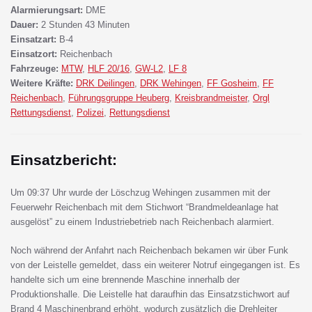
Alarmierungsart:
DME
Dauer:
2 Stunden 43 Minuten
Einsatzart:
B-4
Einsatzort:
Reichenbach
Fahrzeuge:
MTW
,
HLF 20/16
,
GW-L2
,
LF 8
Weitere Kräfte:
DRK Deilingen
,
DRK Wehingen
,
FF Gosheim
,
FF
Reichenbach
,
Führungsgruppe Heuberg
,
Kreisbrandmeister
,
Orgl
Rettungsdienst
,
Polizei
,
Rettungsdienst
Einsatzbericht:
Um 09:37 Uhr wurde der Löschzug Wehingen zusammen mit der
Feuerwehr Reichenbach mit dem Stichwort “Brandmeldeanlage hat
ausgelöst” zu einem Industriebetrieb nach Reichenbach alarmiert.
Noch während der Anfahrt nach Reichenbach bekamen wir über Funk
von der Leistelle gemeldet, dass ein weiterer Notruf eingegangen ist. Es
handelte sich um eine brennende Maschine innerhalb der
Produktionshalle. Die Leistelle hat daraufhin das Einsatzstichwort auf
Brand 4 Maschinenbrand erhöht, wodurch zusätzlich die Drehleiter