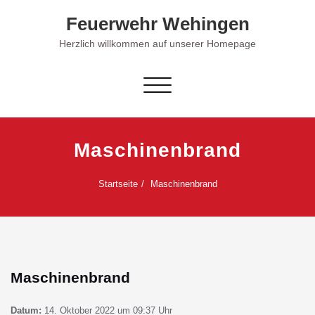
Skip
Feuerwehr Wehingen
to
content
Herzlich willkommen auf unserer Homepage
Schalte Navigation
Maschinenbrand
Startseite
Maschinenbrand
Maschinenbrand
Datum:
14. Oktober 2022 um 09:37 Uhr