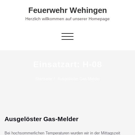
Skip
Feuerwehr Wehingen
to
content
Herzlich willkommen auf unserer Homepage
Schalte Navigation
Einsatzart:
H-08
Startseite
Ausgelöster Gas-Melder
Ausgelöster Gas-Melder
Bei hochsommerlichen Temperaturen wurden wir in der Mittagszeit