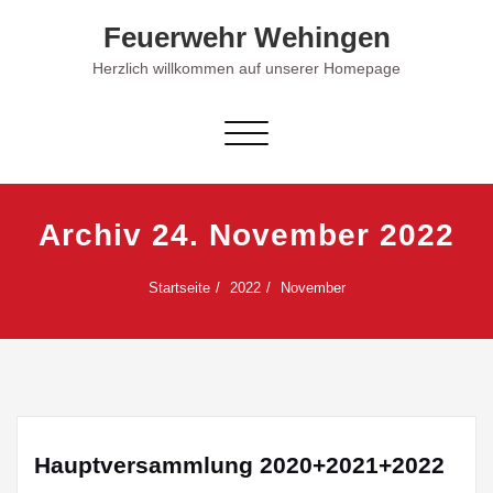
Skip
Feuerwehr Wehingen
to
content
Herzlich willkommen auf unserer Homepage
Schalte Navigation
Archiv 24. November 2022
Startseite
2022
November
Hauptversammlung 2020+2021+2022