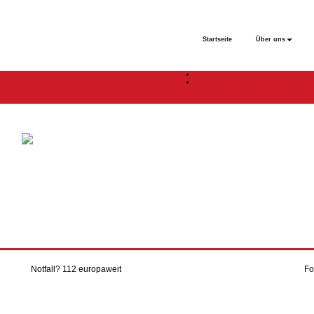
Startseite
Über uns
Startseite
Images tagged "???????????????
Le
Ne
Notfall? 112 europaweit
Fo