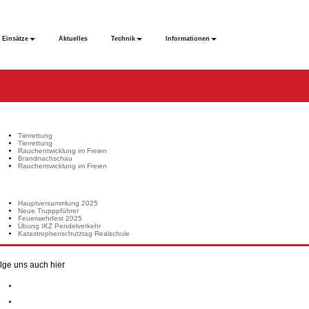
Einsätze
Aktuelles
Technik
Informationen
?????????"
tzte Einsätze
Tierrettung
Tierrettung
Rauchentwicklung im Freien
Brandnachschau
Rauchentwicklung im Freien
uste Beiträge
Hauptversammlung 2025
Neue Trupppführer
Feuerwehrfest 2025
Übung IKZ Pendelverkehr
Katastrophenschutztag Realschule
lge uns auch hier