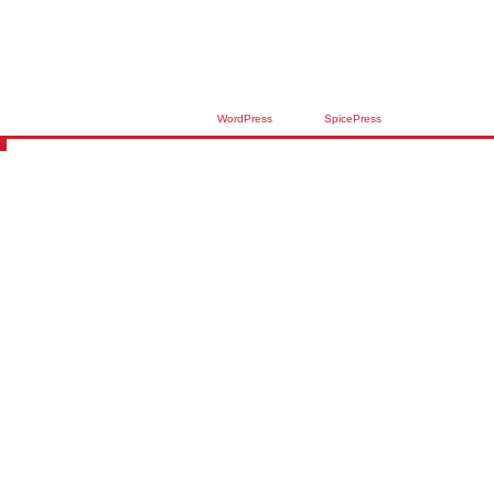
Proudly powered by
WordPress
| Theme:
SpicePress
by SpiceThemes