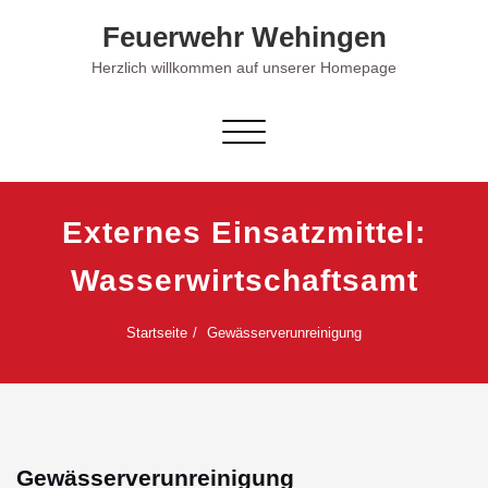
Skip
Feuerwehr Wehingen
to
content
Herzlich willkommen auf unserer Homepage
Schalte Navigation
Externes Einsatzmittel:
Wasserwirtschaftsamt
Startseite
Gewässerverunreinigung
Gewässerverunreinigung