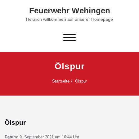
Skip
Feuerwehr Wehingen
to
content
Herzlich willkommen auf unserer Homepage
Schalte Navigation
Ölspur
Startseite
Ölspur
Ölspur
Datum:
9. September 2021 um 16:44 Uhr