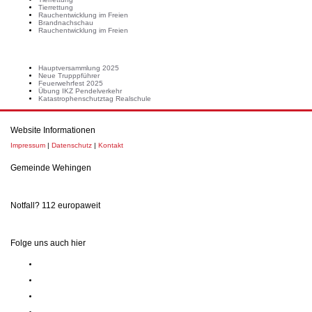
Tierrettung
Rauchentwicklung im Freien
Brandnachschau
Rauchentwicklung im Freien
Neuste Beiträge
Hauptversammlung 2025
Neue Trupppführer
Feuerwehrfest 2025
Übung IKZ Pendelverkehr
Katastrophenschutztag Realschule
Website Informationen
Impressum
|
Datenschutz
|
Kontakt
Gemeinde Wehingen
Notfall? 112 europaweit
Folge uns auch hier