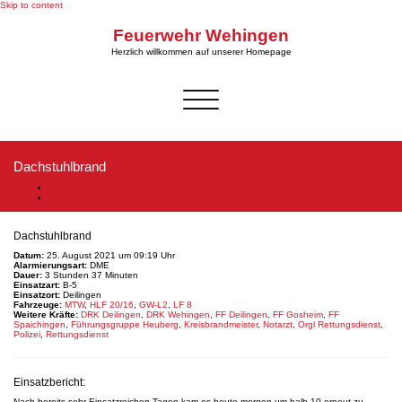
Skip to content
Feuerwehr Wehingen
Herzlich willkommen auf unserer Homepage
Schalte
Navigation
Dachstuhlbrand
Startseite
Dachstuhlbrand
Dachstuhlbrand
Datum:
25. August 2021 um 09:19 Uhr
Alarmierungsart:
DME
Dauer:
3 Stunden 37 Minuten
Einsatzart:
B-5
Einsatzort:
Deilingen
Fahrzeuge:
MTW
,
HLF 20/16
,
GW-L2
,
LF 8
Weitere Kräfte:
DRK Deilingen
,
DRK Wehingen
,
FF Deilingen
,
FF Gosheim
,
FF
Spaichingen
,
Führungsgruppe Heuberg
,
Kreisbrandmeister
,
Notarzt
,
Orgl Rettungsdienst
,
Polizei
,
Rettungsdienst
Einsatzbericht:
Nach bereits sehr Einsatzreichen Tagen kam es heute morgen um halb 10 erneut zu