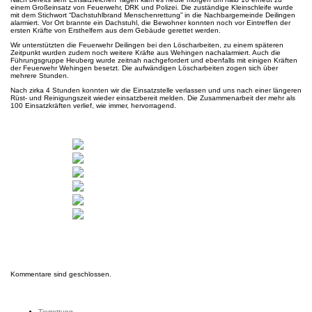
einem Großeinsatz von Feuerwehr, DRK und Polizei. Die zuständige Kleinschleife wurde
mit dem Stichwort “Dachstuhlbrand Menschenrettung” in die Nachbargemeinde Deilingen
alarmiert. Vor Ort brannte ein Dachstuhl, die Bewohner konnten noch vor Eintreffen der
ersten Kräfte von Ersthelfern aus dem Gebäude gerettet werden.
Wir unterstützten die Feuerwehr Deilingen bei den Löscharbeiten, zu einem späteren
Zeitpunkt wurden zudem noch weitere Kräfte aus Wehingen nachalarmiert. Auch die
Führungsgruppe Heuberg wurde zeitnah nachgefordert und ebenfalls mit einigen Kräften
der Feuerwehr Wehingen besetzt. Die aufwändigen Löscharbeiten zogen sich über
mehrere Stunden.
Nach zirka 4 Stunden konnten wir die Einsatzstelle verlassen und uns nach einer längeren
Rüst- und Reinigungszeit wieder einsatzbereit melden. Die Zusammenarbeit der mehr als
100 Einsatzkräften verlief, wie immer, hervorragend.
Kommentare sind geschlossen.
Letzte Einsätze
Tierrettung