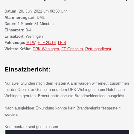
Datum:
20. Juni 2021 um 06:50 Uhr
Alarmierungsart:
DME
Dauer:
1 Stunde 31 Minuten
Einsatzart:
B-4
Einsatzort:
Wehingen
Fahrzeuge:
MTW
,
HLF 20/16
,
LF 8
Weitere Kräfte:
DRK Wehingen
,
FF Gosheim
,
Rettungsdienst
Einsatzbericht:
Nur zwei Stunden nach dem letzten Alarm wurden wir erneut zusammen
mit der Drehleiter Gosheim und dem DRK Wehingen in ein Hotel nach
Wehingen gerufen. Erneut hatte dort die Brandmeldeanlage ausgelöst.
Nach ausgiebiger Erkundung konnte kein Brandereignis festgestellt
werden.
Kommentare sind geschlossen.