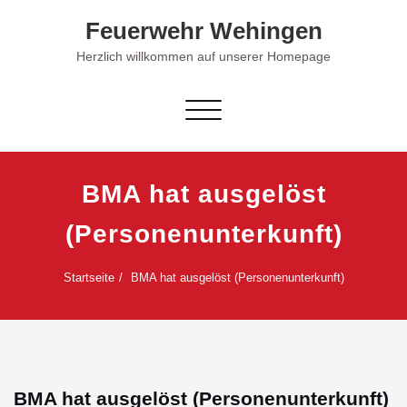
Skip
Feuerwehr Wehingen
to
content
Herzlich willkommen auf unserer Homepage
Schalte Navigation
BMA hat ausgelöst
(Personenunterkunft)
Startseite
BMA hat ausgelöst (Personenunterkunft)
BMA hat ausgelöst (Personenunterkunft)