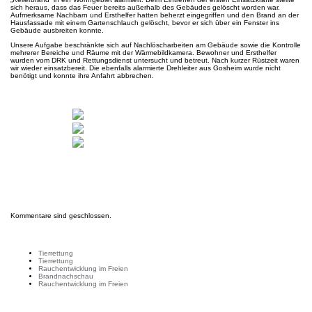
sich heraus, dass das Feuer bereits außerhalb des Gebäudes gelöscht worden war.
Aufmerksame Nachbarn und Ersthelfer hatten beherzt eingegriffen und den Brand an der
Hausfassade mit einem Gartenschlauch gelöscht, bevor er sich über ein Fenster ins
Gebäude ausbreiten konnte.
Unsere Aufgabe beschränkte sich auf Nachlöscharbeiten am Gebäude sowie die Kontrolle
mehrerer Bereiche und Räume mit der Wärmebildkamera. Bewohner und Ersthelfer
wurden vom DRK und Rettungsdienst untersucht und betreut. Nach kurzer Rüstzeit waren
wir wieder einsatzbereit. Die ebenfalls alarmierte Drehleiter aus Gosheim wurde nicht
benötigt und konnte ihre Anfahrt abbrechen.
Kommentare sind geschlossen.
Letzte Einsätze
Tierrettung
Tierrettung
Rauchentwicklung im Freien
Brandnachschau
Rauchentwicklung im Freien
Neuste Beiträge