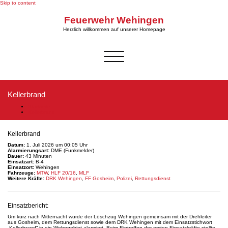
Skip to content
Feuerwehr Wehingen
Herzlich willkommen auf unserer Homepage
Schalte Navigation
Kellerbrand
Startseite
Kellerbrand
Kellerbrand
Datum:
1. Juli 2026 um 00:05 Uhr
Alarmierungsart:
DME (Funkmelder)
Dauer:
43 Minuten
Einsatzart:
B-4
Einsatzort:
Wehingen
Fahrzeuge:
MTW
,
HLF 20/16
,
MLF
Weitere Kräfte:
DRK Wehingen
,
FF Gosheim
,
Polizei
,
Rettungsdienst
Einsatzbericht:
Um kurz nach Mitternacht wurde der Löschzug Wehingen gemeinsam mit der Drehleiter
aus Gosheim, dem Rettungsdienst sowie dem DRK Wehingen mit dem Einsatzstichwort
„Kellerbrand“ in ein Wohngebiet alarmiert. Beim Eintreffen der ersten Einsatzkräfte stellte