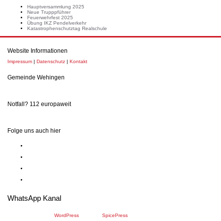
Hauptversammlung 2025
Neue Trupppführer
Feuerwehrfest 2025
Übung IKZ Pendelverkehr
Katastrophenschutztag Realschule
Website Informationen
Impressum
|
Datenschutz
|
Kontakt
Gemeinde Wehingen
Notfall? 112 europaweit
Folge uns auch hier
WhatsApp Kanal
Proudly powered by
WordPress
| Theme:
SpicePress
by SpiceThemes