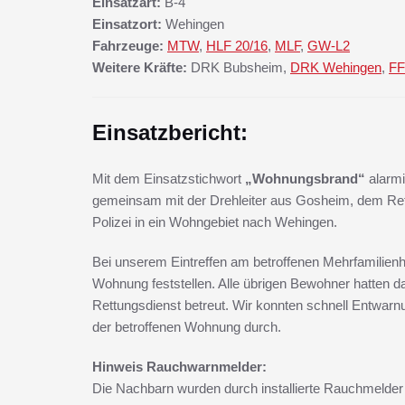
Einsatzart:
B-4
Einsatzort:
Wehingen
Fahrzeuge:
MTW
,
HLF 20/16
,
MLF
,
GW-L2
Weitere Kräfte:
DRK Bubsheim,
DRK Wehingen
,
FF
Einsatzbericht:
Mit dem Einsatzstichwort
„Wohnungsbrand“
alarmi
gemeinsam mit der Drehleiter aus Gosheim, dem R
Polizei in ein Wohngebiet nach Wehingen.
Bei unserem Eintreffen am betroffenen Mehrfamilienh
Wohnung feststellen. Alle übrigen Bewohner hatten 
Rettungsdienst betreut. Wir konnten schnell Entwa
der betroffenen Wohnung durch.
Hinweis Rauchwarnmelder:
Die Nachbarn wurden durch installierte Rauchmelder