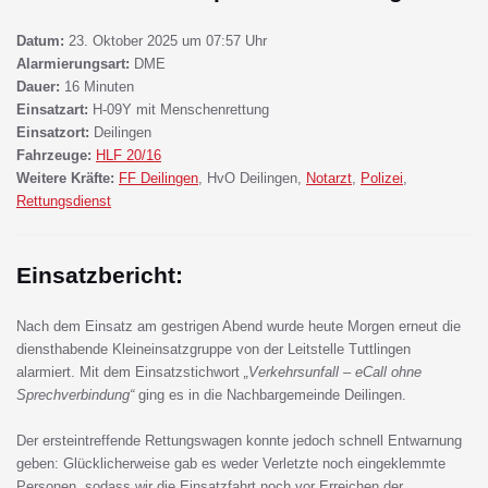
Datum:
23. Oktober 2025 um 07:57 Uhr
Alarmierungsart:
DME
Dauer:
16 Minuten
Einsatzart:
H-09Y mit Menschenrettung
Einsatzort:
Deilingen
Fahrzeuge:
HLF 20/16
Weitere Kräfte:
FF Deilingen
, HvO Deilingen,
Notarzt
,
Polizei
,
Rettungsdienst
Einsatzbericht:
Nach dem Einsatz am gestrigen Abend wurde heute Morgen erneut die
diensthabende Kleineinsatzgruppe von der Leitstelle Tuttlingen
alarmiert. Mit dem Einsatzstichwort
„Verkehrsunfall – eCall ohne
Sprechverbindung“
ging es in die Nachbargemeinde Deilingen.
Der ersteintreffende Rettungswagen konnte jedoch schnell Entwarnung
geben: Glücklicherweise gab es weder Verletzte noch eingeklemmte
Personen, sodass wir die Einsatzfahrt noch vor Erreichen der