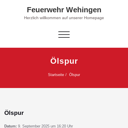
Skip
Feuerwehr Wehingen
to
content
Herzlich willkommen auf unserer Homepage
Schalte Navigation
Ölspur
Startseite
Ölspur
Ölspur
Datum:
9. September 2025 um 16:20 Uhr