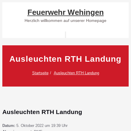
Skip
Feuerwehr Wehingen
to
content
Herzlich willkommen auf unserer Homepage
Schalte
Navigation
Ausleuchten RTH Landung
Startseite
Ausleuchten RTH Landung
Ausleuchten RTH Landung
Datum:
5. Oktober 2022 um 19:39 Uhr