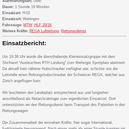
Alarmierungsart:
DME
Dauer:
1 Stunde 19 Minuten
Einsatzart:
H-01
Einsatzort:
Wehingen
Fahrzeuge:
MTW
,
HLF 20/16
Weitere Kräfte:
REGA Luftrettung
,
Rettungsdienst
Einsatzbericht:
Um 19:39 Uhr wurde die diensthabende Kleineinsatzgruppe mit dem
Stichwort “Ausleuchten RTH Landung” zum Wehinger Sportplatz alarmiert.
Da aktuell kein näherer Hubschrauber verfügbar war, schickte uns die
Leitstelle einen Rettungshubschrauber der Schweizer REGA, welcher aus
Zürich angeflogen kam.
Wir leuchteten den Landeplatz entsprechend aus und fungierten
anschließend als Notarztzubringer zum eigentlichen Einsatzort. Dort
unterstützten wir den Rettungsdienst beim Transport des Patienten in den
Rettungswagen.
Die Zusammenarbeit der einzelnen Kräfte, hier sogar International,
funktionierte hervorragend. Nach etwas mehr als einer Stunde konnten wir